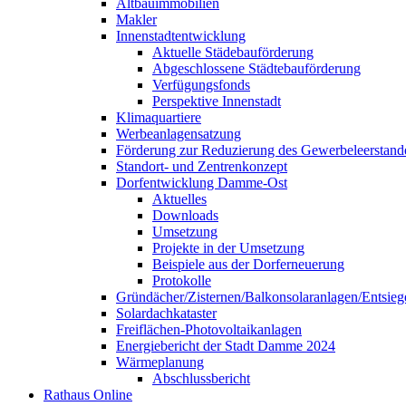
Altbauimmobilien
Makler
Innenstadtentwicklung
Aktuelle Städebauförderung
Abgeschlossene Städtebauförderung
Verfügungsfonds
Perspektive Innenstadt
Klimaquartiere
Werbeanlagensatzung
Förderung zur Reduzierung des Gewerbeleerstand
Standort- und Zentrenkonzept
Dorfentwicklung Damme-Ost
Aktuelles
Downloads
Umsetzung
Projekte in der Umsetzung
Beispiele aus der Dorferneuerung
Protokolle
Gründächer/Zisternen/Balkonsolaranlagen/Entsieg
Solardachkataster
Freiflächen-Photovoltaikanlagen
Energiebericht der Stadt Damme 2024
Wärmeplanung
Abschlussbericht
Rathaus Online