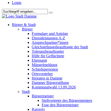
Login
Bürger & Stadt
Bürger
Formulare und Anträge
Dienstleistungen A-Z
Ansprechpartner*innen
Gleichstellungsbeauftragte der Stadt
Toleranzbeauftragter
Hilfe für Geflüchtete
Ehrenamt
Mängelmeldung
Schiedspersonen
Ortsvorsteher
Heiraten in Damme
Dammer Bürgerstiftung
Kommunalwahl 13.09.2026
Stadt
Bürgermeister
Stellvertreter des Bürgermeisters
Frag den Bürgermeister
Ratsinfo