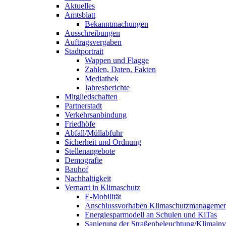
Aktuelles
Amtsblatt
Bekanntmachungen
Ausschreibungen
Auftragsvergaben
Stadtportrait
Wappen und Flagge
Zahlen, Daten, Fakten
Mediathek
Jahresberichte
Mitgliedschaften
Partnerstadt
Verkehrsanbindung
Friedhöfe
Abfall/Müllabfuhr
Sicherheit und Ordnung
Stellenangebote
Demografie
Bauhof
Nachhaltigkeit
Vernarrt in Klimaschutz
E-Mobilität
Anschlussvorhaben Klimaschutzmanagemen
Energiesparmodell an Schulen und KiTas
Sanierung der Straßenbeleuchtung/Klimainve