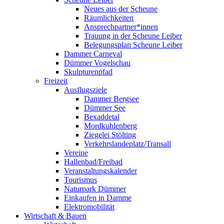
Neues aus der Scheune
Räumlichkeiten
Ansprechpartner*innen
Trauung in der Scheune Leiber
Belegungsplan Scheune Leiber
Dammer Carneval
Dümmer Vogelschau
Skulpturenpfad
Freizeit
Ausflugsziele
Dammer Bergsee
Dümmer See
Bexaddetal
Mordkuhlenberg
Ziegelei Stölting
Verkehrslandeplatz/Transall
Vereine
Hallenbad/Freibad
Veranstaltungskalender
Tourismus
Naturpark Dümmer
Einkaufen in Damme
Elektromobilität
Wirtschaft & Bauen