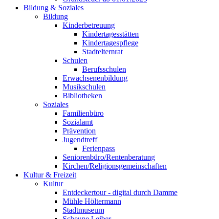
Bildung & Soziales
Bildung
Kinderbetreuung
Kindertagesstätten
Kindertagespflege
Stadtelternrat
Schulen
Berufsschulen
Erwachsenenbildung
Musikschulen
Bibliotheken
Soziales
Familienbüro
Sozialamt
Prävention
Jugendtreff
Ferienpass
Seniorenbüro/Rentenberatung
Kirchen/Religionsgemeinschaften
Kultur & Freizeit
Kultur
Entdeckertour - digital durch Damme
Mühle Höltermann
Stadtmuseum
Scheune Leiber