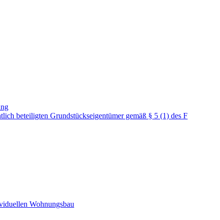
ung
lich beteiligten Grundstückseigentümer gemäß § 5 (1) des F
dividuellen Wohnungsbau