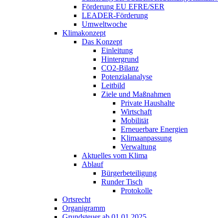
Förderung EU EFRE/SER
LEADER-Förderung
Umweltwoche
Klimakonzept
Das Konzept
Einleitung
Hintergrund
CO2-Bilanz
Potenzialanalyse
Leitbild
Ziele und Maßnahmen
Private Haushalte
Wirtschaft
Mobilität
Erneuerbare Energien
Klimaanpassung
Verwaltung
Aktuelles vom Klima
Ablauf
Bürgerbeteiligung
Runder Tisch
Protokolle
Ortsrecht
Organigramm
Grundsteuer ab 01.01.2025