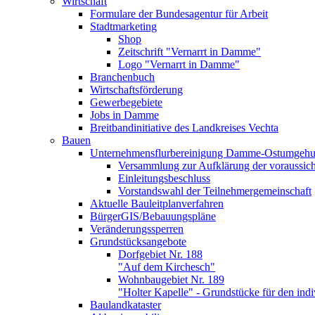
Wirtschaft
Formulare der Bundesagentur für Arbeit
Stadtmarketing
Shop
Zeitschrift "Vernarrt in Damme"
Logo "Vernarrt in Damme"
Branchenbuch
Wirtschaftsförderung
Gewerbegebiete
Jobs in Damme
Breitbandinitiative des Landkreises Vechta
Bauen
Unternehmensflurbereinigung Damme-Ostumgeh
Versammlung zur Aufklärung der voraussicht
Einleitungsbeschluss
Vorstandswahl der Teilnehmergemeinschaft
Aktuelle Bauleitplanverfahren
BürgerGIS/Bebauungspläne
Veränderungssperren
Grundstücksangebote
Dorfgebiet Nr. 188
"Auf dem Kirchesch"
Wohnbaugebiet Nr. 189
"Holter Kapelle" - Grundstücke für den in
Baulandkataster