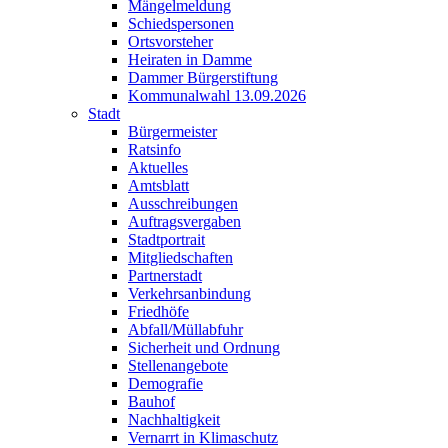
Mängelmeldung
Schiedspersonen
Ortsvorsteher
Heiraten in Damme
Dammer Bürgerstiftung
Kommunalwahl 13.09.2026
Stadt
Bürgermeister
Ratsinfo
Aktuelles
Amtsblatt
Ausschreibungen
Auftragsvergaben
Stadtportrait
Mitgliedschaften
Partnerstadt
Verkehrsanbindung
Friedhöfe
Abfall/Müllabfuhr
Sicherheit und Ordnung
Stellenangebote
Demografie
Bauhof
Nachhaltigkeit
Vernarrt in Klimaschutz