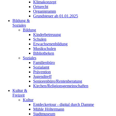
Klimakonzept
Ortsrecht
Organigramm
Grundsteuer ab 01.01.2025
Bildung &
Soziales
Bildung
Kinderbetreuung
Schulen
Erwachsenenbildung
Musikschulen
Bibliotheken
Soziales
Familienbüro
Sozialamt
Prävention
Jugendtreff
Seniorenbüro/Rentenberatung
Kirchen/Religionsgemeinschaften
Kultur &
Freizeit
Kultur
Entdeckertour - digital durch Damme
Mühle Höltermann
Stadtmuseum