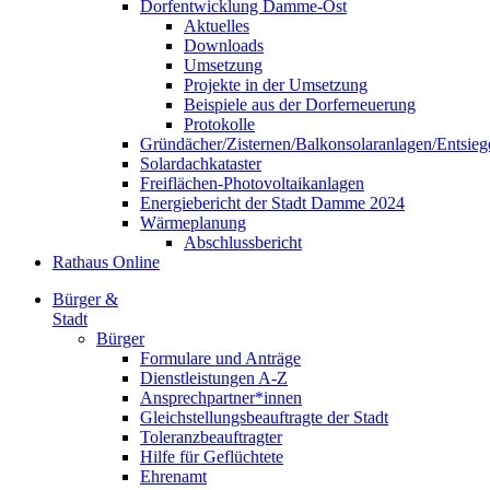
Dorfentwicklung Damme-Ost
Aktuelles
Downloads
Umsetzung
Projekte in der Umsetzung
Beispiele aus der Dorferneuerung
Protokolle
Gründächer/Zisternen/Balkonsolaranlagen/Entsieg
Solardachkataster
Freiflächen-Photovoltaikanlagen
Energiebericht der Stadt Damme 2024
Wärmeplanung
Abschlussbericht
Rathaus Online
Bürger &
Stadt
Bürger
Formulare und Anträge
Dienstleistungen A-Z
Ansprechpartner*innen
Gleichstellungsbeauftragte der Stadt
Toleranzbeauftragter
Hilfe für Geflüchtete
Ehrenamt