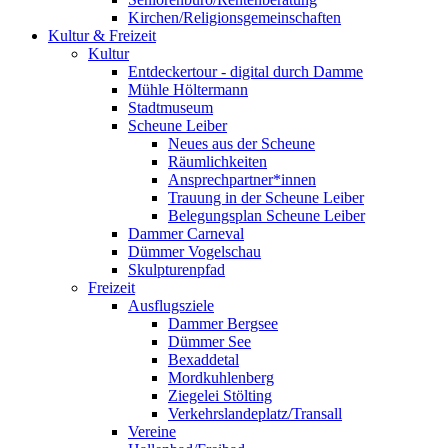
Kirchen/Religionsgemeinschaften
Kultur & Freizeit
Kultur
Entdeckertour - digital durch Damme
Mühle Höltermann
Stadtmuseum
Scheune Leiber
Neues aus der Scheune
Räumlichkeiten
Ansprechpartner*innen
Trauung in der Scheune Leiber
Belegungsplan Scheune Leiber
Dammer Carneval
Dümmer Vogelschau
Skulpturenpfad
Freizeit
Ausflugsziele
Dammer Bergsee
Dümmer See
Bexaddetal
Mordkuhlenberg
Ziegelei Stölting
Verkehrslandeplatz/Transall
Vereine