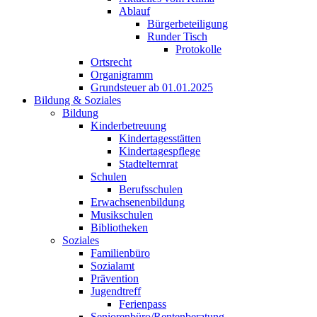
Ablauf
Bürgerbeteiligung
Runder Tisch
Protokolle
Ortsrecht
Organigramm
Grundsteuer ab 01.01.2025
Bildung & Soziales
Bildung
Kinderbetreuung
Kindertagesstätten
Kindertagespflege
Stadtelternrat
Schulen
Berufsschulen
Erwachsenenbildung
Musikschulen
Bibliotheken
Soziales
Familienbüro
Sozialamt
Prävention
Jugendtreff
Ferienpass
Seniorenbüro/Rentenberatung