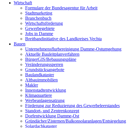
Wirtschaft
Formulare der Bundesagentur für Arbeit
Stadtmarketing
Branchenbuch
Wirtschaftsförderung
Gewerbegebiete
Jobs in Damme
Breitbandinitiative des Landkreises Vechta
Bauen
Unternehmensflurbereinigung Damme-Ostumgehung
Aktuelle Bauleitplanverfahren
BürgerGIS/Bebauungspläne
Veränderungssperren
Grundstücksangebote
Baulandkataster
Altbauimmobilien
Makler
Innenstadtentwicklung
Klimaquartiere
Werbeanlagensatzung
Förderung zur Reduzierung des Gewerbeleerstandes
Standort- und Zentrenkonzept
Dorfentwicklung Damme-Ost
Gründächer/Zisternen/Balkonsolaranlagen/Entsiegelung
Solardachkataster