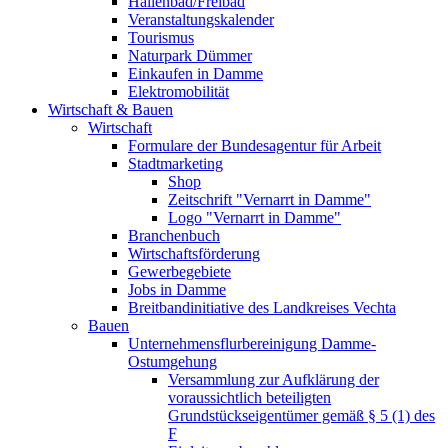
Hallenbad/Freibad
Veranstaltungskalender
Tourismus
Naturpark Dümmer
Einkaufen in Damme
Elektromobilität
Wirtschaft & Bauen
Wirtschaft
Formulare der Bundesagentur für Arbeit
Stadtmarketing
Shop
Zeitschrift "Vernarrt in Damme"
Logo "Vernarrt in Damme"
Branchenbuch
Wirtschaftsförderung
Gewerbegebiete
Jobs in Damme
Breitbandinitiative des Landkreises Vechta
Bauen
Unternehmensflurbereinigung Damme-
Ostumgehung
Versammlung zur Aufklärung der
voraussichtlich beteiligten
Grundstückseigentümer gemäß § 5 (1) des
F