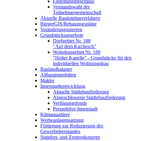
Einleitungsbeschluss
Vorstandswahl der
Teilnehmergemeinschaft
Aktuelle Bauleitplanverfahren
BürgerGIS/Bebauungspläne
Veränderungssperren
Grundstücksangebote
Dorfgebiet Nr. 188
"Auf dem Kirchesch"
Wohnbaugebiet Nr. 189
"Holter Kapelle" - Grundstücke für den
individuellen Wohnungsbau
Baulandkataster
Altbauimmobilien
Makler
Innenstadtentwicklung
Aktuelle Städebauförderung
Abgeschlossene Städtebauförderung
Verfügungsfonds
Perspektive Innenstadt
Klimaquartiere
Werbeanlagensatzung
Förderung zur Reduzierung des
Gewerbeleerstandes
Standort- und Zentrenkonzept