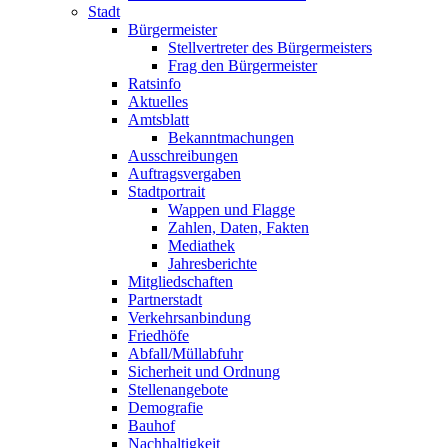
Stadt
Bürgermeister
Stellvertreter des Bürgermeisters
Frag den Bürgermeister
Ratsinfo
Aktuelles
Amtsblatt
Bekanntmachungen
Ausschreibungen
Auftragsvergaben
Stadtportrait
Wappen und Flagge
Zahlen, Daten, Fakten
Mediathek
Jahresberichte
Mitgliedschaften
Partnerstadt
Verkehrsanbindung
Friedhöfe
Abfall/Müllabfuhr
Sicherheit und Ordnung
Stellenangebote
Demografie
Bauhof
Nachhaltigkeit