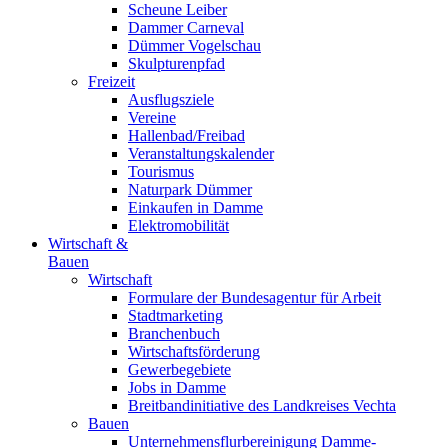
Scheune Leiber
Dammer Carneval
Dümmer Vogelschau
Skulpturenpfad
Freizeit
Ausflugsziele
Vereine
Hallenbad/Freibad
Veranstaltungskalender
Tourismus
Naturpark Dümmer
Einkaufen in Damme
Elektromobilität
Wirtschaft &
Bauen
Wirtschaft
Formulare der Bundesagentur für Arbeit
Stadtmarketing
Branchenbuch
Wirtschaftsförderung
Gewerbegebiete
Jobs in Damme
Breitbandinitiative des Landkreises Vechta
Bauen
Unternehmensflurbereinigung Damme-