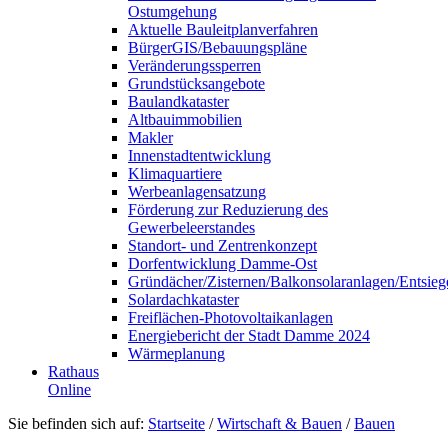
Ostumgehung
Aktuelle Bauleitplanverfahren
BürgerGIS/Bebauungspläne
Veränderungssperren
Grundstücksangebote
Baulandkataster
Altbauimmobilien
Makler
Innenstadtentwicklung
Klimaquartiere
Werbeanlagensatzung
Förderung zur Reduzierung des
Gewerbeleerstandes
Standort- und Zentrenkonzept
Dorfentwicklung Damme-Ost
Gründächer/Zisternen/Balkonsolaranlagen/Entsieg
Solardachkataster
Freiflächen-Photovoltaikanlagen
Energiebericht der Stadt Damme 2024
Wärmeplanung
Rathaus
Online
Sie befinden sich auf:
Startseite
/
Wirtschaft & Bauen
/
Bauen