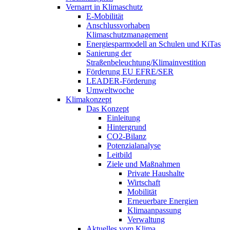
Vernarrt in Klimaschutz
E-Mobilität
Anschlussvorhaben
Klimaschutzmanagement
Energiesparmodell an Schulen und KiTas
Sanierung der
Straßenbeleuchtung/Klimainvestition
Förderung EU EFRE/SER
LEADER-Förderung
Umweltwoche
Klimakonzept
Das Konzept
Einleitung
Hintergrund
CO2-Bilanz
Potenzialanalyse
Leitbild
Ziele und Maßnahmen
Private Haushalte
Wirtschaft
Mobilität
Erneuerbare Energien
Klimaanpassung
Verwaltung
Aktuelles vom Klima