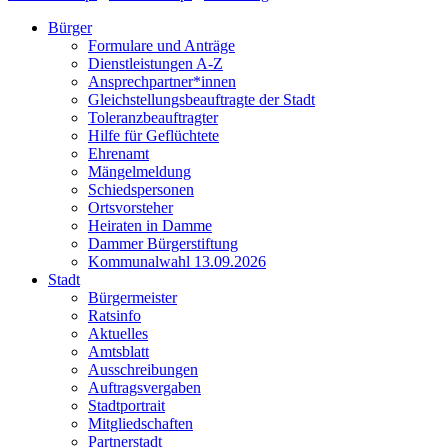
Bürger
Formulare und Anträge
Dienstleistungen A-Z
Ansprechpartner*innen
Gleichstellungsbeauftragte der Stadt
Toleranzbeauftragter
Hilfe für Geflüchtete
Ehrenamt
Mängelmeldung
Schiedspersonen
Ortsvorsteher
Heiraten in Damme
Dammer Bürgerstiftung
Kommunalwahl 13.09.2026
Stadt
Bürgermeister
Ratsinfo
Aktuelles
Amtsblatt
Ausschreibungen
Auftragsvergaben
Stadtportrait
Mitgliedschaften
Partnerstadt