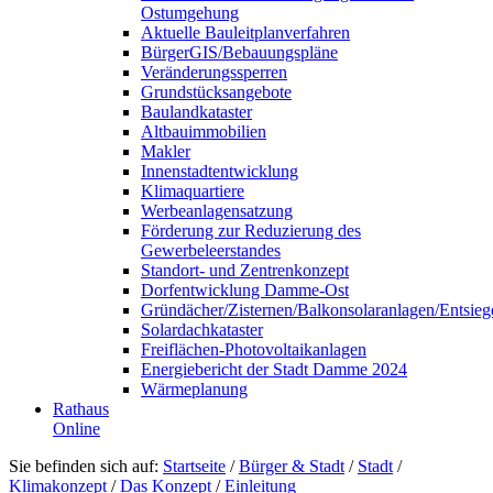
Ostumgehung
Aktuelle Bauleitplanverfahren
BürgerGIS/Bebauungspläne
Veränderungssperren
Grundstücksangebote
Baulandkataster
Altbauimmobilien
Makler
Innenstadtentwicklung
Klimaquartiere
Werbeanlagensatzung
Förderung zur Reduzierung des
Gewerbeleerstandes
Standort- und Zentrenkonzept
Dorfentwicklung Damme-Ost
Gründächer/Zisternen/Balkonsolaranlagen/Entsieg
Solardachkataster
Freiflächen-Photovoltaikanlagen
Energiebericht der Stadt Damme 2024
Wärmeplanung
Rathaus
Online
Sie befinden sich auf:
Startseite
/
Bürger & Stadt
/
Stadt
/
Klimakonzept
/
Das Konzept
/
Einleitung