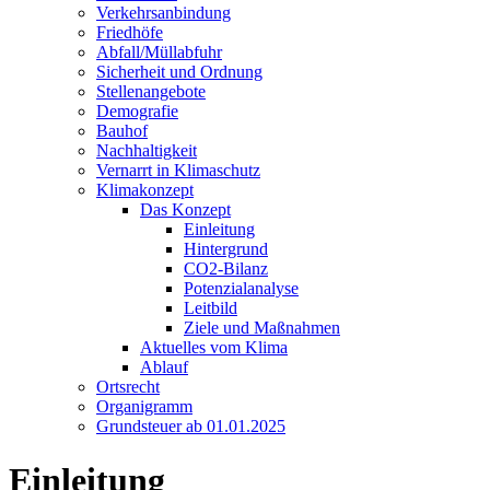
Verkehrsanbindung
Friedhöfe
Abfall/Müllabfuhr
Sicherheit und Ordnung
Stellenangebote
Demografie
Bauhof
Nachhaltigkeit
Vernarrt in Klimaschutz
Klimakonzept
Das Konzept
Einleitung
Hintergrund
CO2-Bilanz
Potenzialanalyse
Leitbild
Ziele und Maßnahmen
Aktuelles vom Klima
Ablauf
Ortsrecht
Organigramm
Grundsteuer ab 01.01.2025
Einleitung