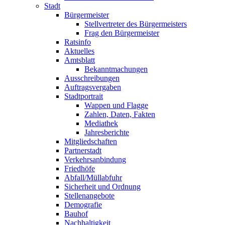
Stadt
Bürgermeister
Stellvertreter des Bürgermeisters
Frag den Bürgermeister
Ratsinfo
Aktuelles
Amtsblatt
Bekanntmachungen
Ausschreibungen
Auftragsvergaben
Stadtportrait
Wappen und Flagge
Zahlen, Daten, Fakten
Mediathek
Jahresberichte
Mitgliedschaften
Partnerstadt
Verkehrsanbindung
Friedhöfe
Abfall/Müllabfuhr
Sicherheit und Ordnung
Stellenangebote
Demografie
Bauhof
Nachhaltigkeit