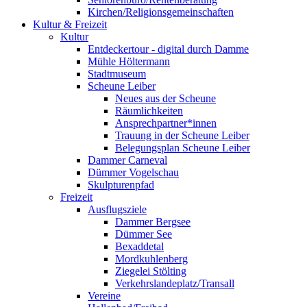
Kirchen/Religionsgemeinschaften
Kultur & Freizeit
Kultur
Entdeckertour - digital durch Damme
Mühle Höltermann
Stadtmuseum
Scheune Leiber
Neues aus der Scheune
Räumlichkeiten
Ansprechpartner*innen
Trauung in der Scheune Leiber
Belegungsplan Scheune Leiber
Dammer Carneval
Dümmer Vogelschau
Skulpturenpfad
Freizeit
Ausflugsziele
Dammer Bergsee
Dümmer See
Bexaddetal
Mordkuhlenberg
Ziegelei Stölting
Verkehrslandeplatz/Transall
Vereine