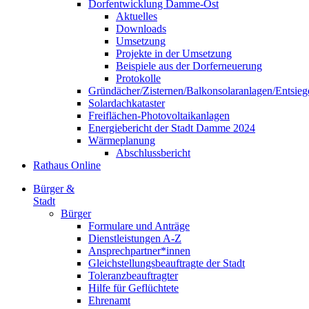
Dorfentwicklung Damme-Ost
Aktuelles
Downloads
Umsetzung
Projekte in der Umsetzung
Beispiele aus der Dorferneuerung
Protokolle
Gründächer/Zisternen/Balkonsolaranlagen/Entsieg
Solardachkataster
Freiflächen-Photovoltaikanlagen
Energiebericht der Stadt Damme 2024
Wärmeplanung
Abschlussbericht
Rathaus Online
Bürger &
Stadt
Bürger
Formulare und Anträge
Dienstleistungen A-Z
Ansprechpartner*innen
Gleichstellungsbeauftragte der Stadt
Toleranzbeauftragter
Hilfe für Geflüchtete
Ehrenamt