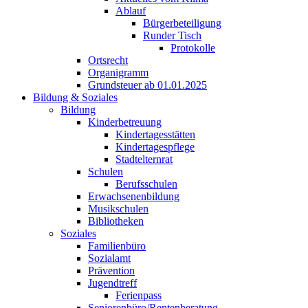
Ablauf
Bürgerbeteiligung
Runder Tisch
Protokolle
Ortsrecht
Organigramm
Grundsteuer ab 01.01.2025
Bildung & Soziales
Bildung
Kinderbetreuung
Kindertagesstätten
Kindertagespflege
Stadtelternrat
Schulen
Berufsschulen
Erwachsenenbildung
Musikschulen
Bibliotheken
Soziales
Familienbüro
Sozialamt
Prävention
Jugendtreff
Ferienpass
Seniorenbüro/Rentenberatung