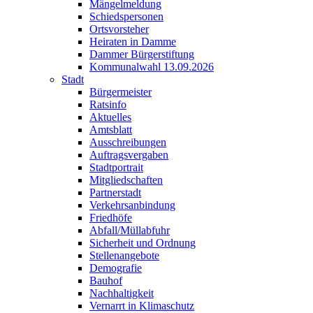
Mängelmeldung
Schiedspersonen
Ortsvorsteher
Heiraten in Damme
Dammer Bürgerstiftung
Kommunalwahl 13.09.2026
Stadt
Bürgermeister
Ratsinfo
Aktuelles
Amtsblatt
Ausschreibungen
Auftragsvergaben
Stadtportrait
Mitgliedschaften
Partnerstadt
Verkehrsanbindung
Friedhöfe
Abfall/Müllabfuhr
Sicherheit und Ordnung
Stellenangebote
Demografie
Bauhof
Nachhaltigkeit
Vernarrt in Klimaschutz