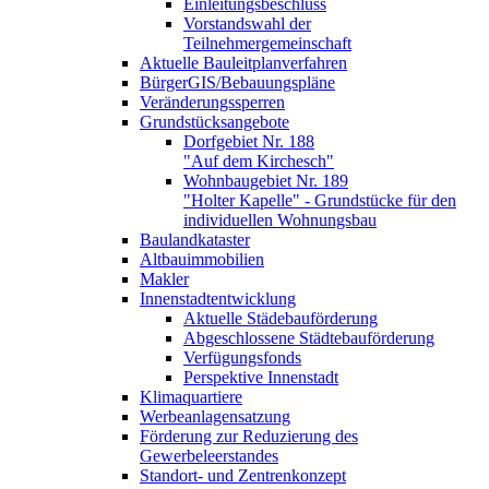
Einleitungsbeschluss
Vorstandswahl der
Teilnehmergemeinschaft
Aktuelle Bauleitplanverfahren
BürgerGIS/Bebauungspläne
Veränderungssperren
Grundstücksangebote
Dorfgebiet Nr. 188
"Auf dem Kirchesch"
Wohnbaugebiet Nr. 189
"Holter Kapelle" - Grundstücke für den
individuellen Wohnungsbau
Baulandkataster
Altbauimmobilien
Makler
Innenstadtentwicklung
Aktuelle Städebauförderung
Abgeschlossene Städtebauförderung
Verfügungsfonds
Perspektive Innenstadt
Klimaquartiere
Werbeanlagensatzung
Förderung zur Reduzierung des
Gewerbeleerstandes
Standort- und Zentrenkonzept