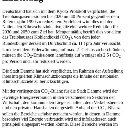
Deutschland hat sich mit dem Kyoto-Protokoll verpflichtet, die
Treibhausgasemissionen bis 2020 um 40 Prozent gegenüber dem
Referenzjahr 1990 zu reduzieren. Verfeinert wird dies mit der
Nationalen Klimaschutzinitiative, die eine weitere Reduktion für
2030 und 2050 zum Ziel hat. Mengenmäßig betrifft dies vor allem
das Treibhausgas Kohlendioxid (CO
), von dem jeder
2
Bundesbürger derzeit im Durchschnitt ca. 11 t pro Jahr verursacht.
°
Um die mittlere Erderwärmung auf max. 2
Celsius zu beschränken,
müssen die CO
-Emissionen langfristig auf weniger als 2,5 t CO
2
2
pro Person und Jahr reduziert werden.
Die Stadt Damme hat sich verpflichtet, im Rahmen der Aufstellung
ihres integrierten Klimaschutzkonzepts die Inhalte der nationalen
Klimaschutzziele zu berücksichtigen.
Mit der vorliegenden CO
-Bilanz für die Stadt Damme wird der
2
jeweilige Energieverbrauch in den verschiedenen Sektoren der
Wirtschaft, den kommunalen Liegenschaften, dem Verkehrsbereich
und den privaten Haushalten dargestellt. Anhand der CO
-Bilanz
2
sollen die Bereiche sichtbar gemacht werden, in denen in Damme
besonders viel Energie verbraucht wird und infolgedessen auch
prinzipiell eingespart werden könnte. Diese Bereiche werden im