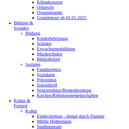
Klimakonzept
Ortsrecht
Organigramm
Grundsteuer ab 01.01.2025
Bildung &
Soziales
Bildung
Kinderbetreuung
Schulen
Erwachsenenbildung
Musikschulen
Bibliotheken
Soziales
Familienbüro
Sozialamt
Prävention
Jugendtreff
Seniorenbüro/Rentenberatung
Kirchen/Religionsgemeinschaften
Kultur &
Freizeit
Kultur
Entdeckertour - digital durch Damme
Mühle Höltermann
Stadtmuseum