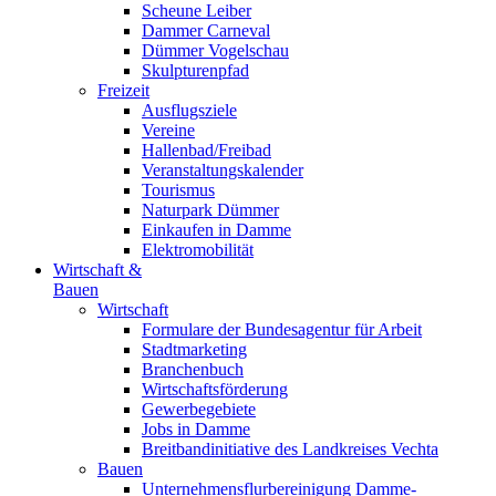
Scheune Leiber
Dammer Carneval
Dümmer Vogelschau
Skulpturenpfad
Freizeit
Ausflugsziele
Vereine
Hallenbad/Freibad
Veranstaltungskalender
Tourismus
Naturpark Dümmer
Einkaufen in Damme
Elektromobilität
Wirtschaft &
Bauen
Wirtschaft
Formulare der Bundesagentur für Arbeit
Stadtmarketing
Branchenbuch
Wirtschaftsförderung
Gewerbegebiete
Jobs in Damme
Breitbandinitiative des Landkreises Vechta
Bauen
Unternehmensflurbereinigung Damme-