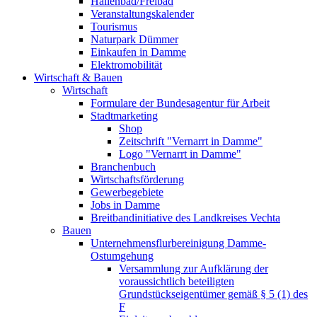
Hallenbad/Freibad
Veranstaltungskalender
Tourismus
Naturpark Dümmer
Einkaufen in Damme
Elektromobilität
Wirtschaft & Bauen
Wirtschaft
Formulare der Bundesagentur für Arbeit
Stadtmarketing
Shop
Zeitschrift "Vernarrt in Damme"
Logo "Vernarrt in Damme"
Branchenbuch
Wirtschaftsförderung
Gewerbegebiete
Jobs in Damme
Breitbandinitiative des Landkreises Vechta
Bauen
Unternehmensflurbereinigung Damme-
Ostumgehung
Versammlung zur Aufklärung der
voraussichtlich beteiligten
Grundstückseigentümer gemäß § 5 (1) des
F