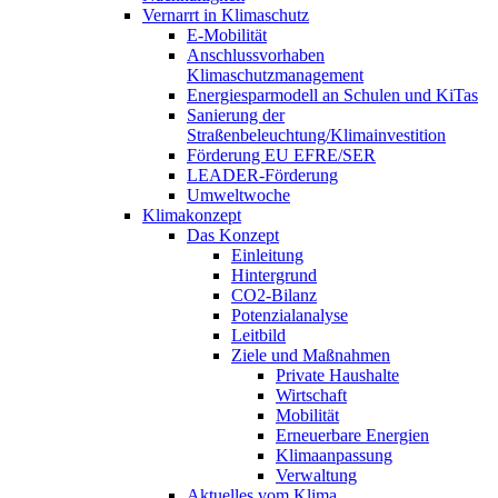
Vernarrt in Klimaschutz
E-Mobilität
Anschlussvorhaben
Klimaschutzmanagement
Energiesparmodell an Schulen und KiTas
Sanierung der
Straßenbeleuchtung/Klimainvestition
Förderung EU EFRE/SER
LEADER-Förderung
Umweltwoche
Klimakonzept
Das Konzept
Einleitung
Hintergrund
CO2-Bilanz
Potenzialanalyse
Leitbild
Ziele und Maßnahmen
Private Haushalte
Wirtschaft
Mobilität
Erneuerbare Energien
Klimaanpassung
Verwaltung
Aktuelles vom Klima