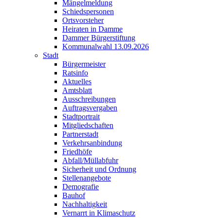
Mängelmeldung
Schiedspersonen
Ortsvorsteher
Heiraten in Damme
Dammer Bürgerstiftung
Kommunalwahl 13.09.2026
Stadt
Bürgermeister
Ratsinfo
Aktuelles
Amtsblatt
Ausschreibungen
Auftragsvergaben
Stadtportrait
Mitgliedschaften
Partnerstadt
Verkehrsanbindung
Friedhöfe
Abfall/Müllabfuhr
Sicherheit und Ordnung
Stellenangebote
Demografie
Bauhof
Nachhaltigkeit
Vernarrt in Klimaschutz