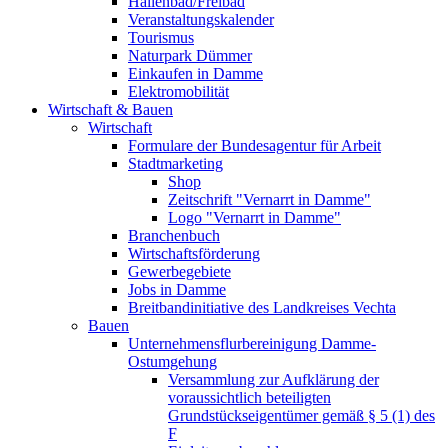
Hallenbad/Freibad
Veranstaltungskalender
Tourismus
Naturpark Dümmer
Einkaufen in Damme
Elektromobilität
Wirtschaft & Bauen
Wirtschaft
Formulare der Bundesagentur für Arbeit
Stadtmarketing
Shop
Zeitschrift "Vernarrt in Damme"
Logo "Vernarrt in Damme"
Branchenbuch
Wirtschaftsförderung
Gewerbegebiete
Jobs in Damme
Breitbandinitiative des Landkreises Vechta
Bauen
Unternehmensflurbereinigung Damme-
Ostumgehung
Versammlung zur Aufklärung der
voraussichtlich beteiligten
Grundstückseigentümer gemäß § 5 (1) des
F