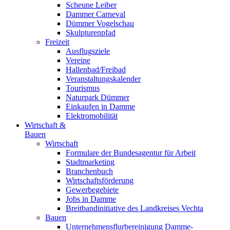
Scheune Leiber
Dammer Carneval
Dümmer Vogelschau
Skulpturenpfad
Freizeit
Ausflugsziele
Vereine
Hallenbad/Freibad
Veranstaltungskalender
Tourismus
Naturpark Dümmer
Einkaufen in Damme
Elektromobilität
Wirtschaft &
Bauen
Wirtschaft
Formulare der Bundesagentur für Arbeit
Stadtmarketing
Branchenbuch
Wirtschaftsförderung
Gewerbegebiete
Jobs in Damme
Breitbandinitiative des Landkreises Vechta
Bauen
Unternehmensflurbereinigung Damme-