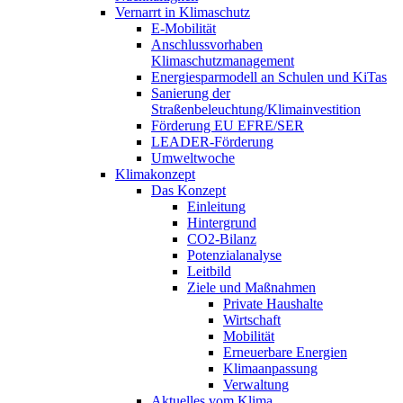
Vernarrt in Klimaschutz
E-Mobilität
Anschlussvorhaben
Klimaschutzmanagement
Energiesparmodell an Schulen und KiTas
Sanierung der
Straßenbeleuchtung/Klimainvestition
Förderung EU EFRE/SER
LEADER-Förderung
Umweltwoche
Klimakonzept
Das Konzept
Einleitung
Hintergrund
CO2-Bilanz
Potenzialanalyse
Leitbild
Ziele und Maßnahmen
Private Haushalte
Wirtschaft
Mobilität
Erneuerbare Energien
Klimaanpassung
Verwaltung
Aktuelles vom Klima