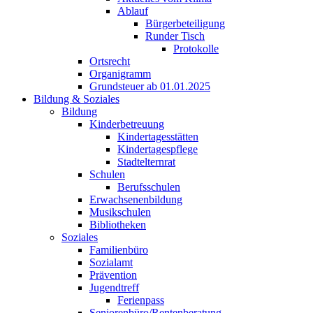
Ablauf
Bürgerbeteiligung
Runder Tisch
Protokolle
Ortsrecht
Organigramm
Grundsteuer ab 01.01.2025
Bildung & Soziales
Bildung
Kinderbetreuung
Kindertagesstätten
Kindertagespflege
Stadtelternrat
Schulen
Berufsschulen
Erwachsenenbildung
Musikschulen
Bibliotheken
Soziales
Familienbüro
Sozialamt
Prävention
Jugendtreff
Ferienpass
Seniorenbüro/Rentenberatung