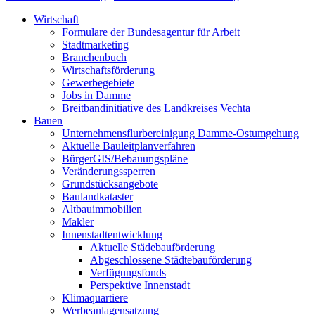
Wirtschaft
Formulare der Bundesagentur für Arbeit
Stadtmarketing
Branchenbuch
Wirtschaftsförderung
Gewerbegebiete
Jobs in Damme
Breitbandinitiative des Landkreises Vechta
Bauen
Unternehmensflurbereinigung Damme-Ostumgehung
Aktuelle Bauleitplanverfahren
BürgerGIS/Bebauungspläne
Veränderungssperren
Grundstücksangebote
Baulandkataster
Altbauimmobilien
Makler
Innenstadtentwicklung
Aktuelle Städebauförderung
Abgeschlossene Städtebauförderung
Verfügungsfonds
Perspektive Innenstadt
Klimaquartiere
Werbeanlagensatzung