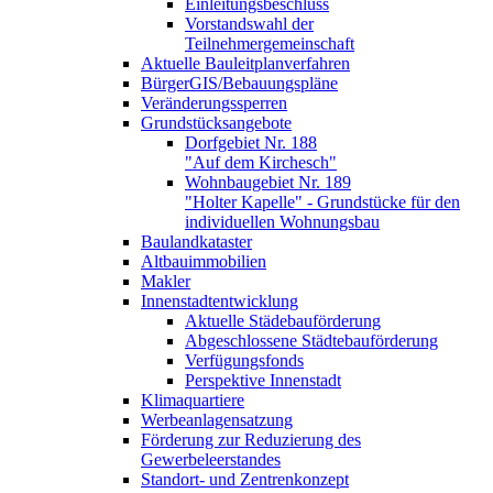
Einleitungsbeschluss
Vorstandswahl der
Teilnehmergemeinschaft
Aktuelle Bauleitplanverfahren
BürgerGIS/Bebauungspläne
Veränderungssperren
Grundstücksangebote
Dorfgebiet Nr. 188
"Auf dem Kirchesch"
Wohnbaugebiet Nr. 189
"Holter Kapelle" - Grundstücke für den
individuellen Wohnungsbau
Baulandkataster
Altbauimmobilien
Makler
Innenstadtentwicklung
Aktuelle Städebauförderung
Abgeschlossene Städtebauförderung
Verfügungsfonds
Perspektive Innenstadt
Klimaquartiere
Werbeanlagensatzung
Förderung zur Reduzierung des
Gewerbeleerstandes
Standort- und Zentrenkonzept