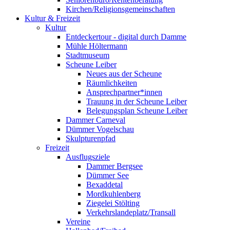
Kirchen/Religionsgemeinschaften
Kultur & Freizeit
Kultur
Entdeckertour - digital durch Damme
Mühle Höltermann
Stadtmuseum
Scheune Leiber
Neues aus der Scheune
Räumlichkeiten
Ansprechpartner*innen
Trauung in der Scheune Leiber
Belegungsplan Scheune Leiber
Dammer Carneval
Dümmer Vogelschau
Skulpturenpfad
Freizeit
Ausflugsziele
Dammer Bergsee
Dümmer See
Bexaddetal
Mordkuhlenberg
Ziegelei Stölting
Verkehrslandeplatz/Transall
Vereine