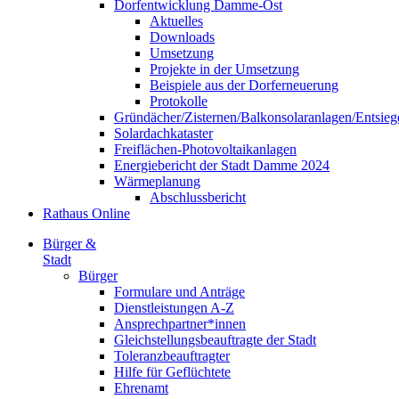
Dorfentwicklung Damme-Ost
Aktuelles
Downloads
Umsetzung
Projekte in der Umsetzung
Beispiele aus der Dorferneuerung
Protokolle
Gründächer/Zisternen/Balkonsolaranlagen/Entsieg
Solardachkataster
Freiflächen-Photovoltaikanlagen
Energiebericht der Stadt Damme 2024
Wärmeplanung
Abschlussbericht
Rathaus Online
Bürger &
Stadt
Bürger
Formulare und Anträge
Dienstleistungen A-Z
Ansprechpartner*innen
Gleichstellungsbeauftragte der Stadt
Toleranzbeauftragter
Hilfe für Geflüchtete
Ehrenamt