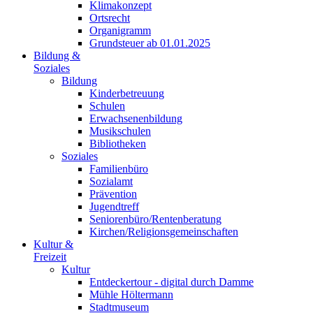
Klimakonzept
Ortsrecht
Organigramm
Grundsteuer ab 01.01.2025
Bildung &
Soziales
Bildung
Kinderbetreuung
Schulen
Erwachsenenbildung
Musikschulen
Bibliotheken
Soziales
Familienbüro
Sozialamt
Prävention
Jugendtreff
Seniorenbüro/Rentenberatung
Kirchen/Religionsgemeinschaften
Kultur &
Freizeit
Kultur
Entdeckertour - digital durch Damme
Mühle Höltermann
Stadtmuseum