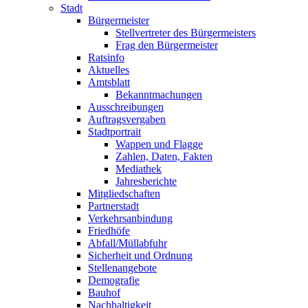
Stadt
Bürgermeister
Stellvertreter des Bürgermeisters
Frag den Bürgermeister
Ratsinfo
Aktuelles
Amtsblatt
Bekanntmachungen
Ausschreibungen
Auftragsvergaben
Stadtportrait
Wappen und Flagge
Zahlen, Daten, Fakten
Mediathek
Jahresberichte
Mitgliedschaften
Partnerstadt
Verkehrsanbindung
Friedhöfe
Abfall/Müllabfuhr
Sicherheit und Ordnung
Stellenangebote
Demografie
Bauhof
Nachhaltigkeit