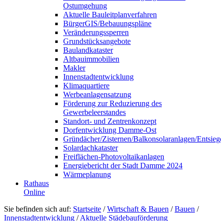
Ostumgehung
Aktuelle Bauleitplanverfahren
BürgerGIS/Bebauungspläne
Veränderungssperren
Grundstücksangebote
Baulandkataster
Altbauimmobilien
Makler
Innenstadtentwicklung
Klimaquartiere
Werbeanlagensatzung
Förderung zur Reduzierung des
Gewerbeleerstandes
Standort- und Zentrenkonzept
Dorfentwicklung Damme-Ost
Gründächer/Zisternen/Balkonsolaranlagen/Entsieg
Solardachkataster
Freiflächen-Photovoltaikanlagen
Energiebericht der Stadt Damme 2024
Wärmeplanung
Rathaus
Online
Sie befinden sich auf:
Startseite
/
Wirtschaft & Bauen
/
Bauen
/
Innenstadtentwicklung
/
Aktuelle Städebauförderung