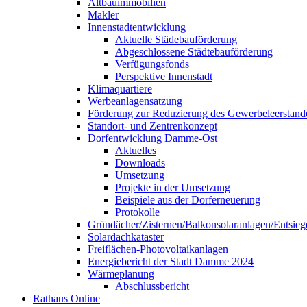
Altbauimmobilien
Makler
Innenstadtentwicklung
Aktuelle Städebauförderung
Abgeschlossene Städtebauförderung
Verfügungsfonds
Perspektive Innenstadt
Klimaquartiere
Werbeanlagensatzung
Förderung zur Reduzierung des Gewerbeleerstand
Standort- und Zentrenkonzept
Dorfentwicklung Damme-Ost
Aktuelles
Downloads
Umsetzung
Projekte in der Umsetzung
Beispiele aus der Dorferneuerung
Protokolle
Gründächer/Zisternen/Balkonsolaranlagen/Entsieg
Solardachkataster
Freiflächen-Photovoltaikanlagen
Energiebericht der Stadt Damme 2024
Wärmeplanung
Abschlussbericht
Rathaus Online