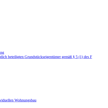
ung
lich beteiligten Grundstückseigentümer gemäß § 5 (1) des F
dividuellen Wohnungsbau