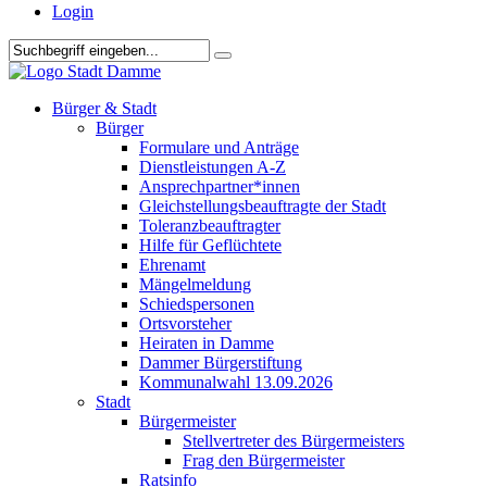
Login
Bürger & Stadt
Bürger
Formulare und Anträge
Dienstleistungen A-Z
Ansprechpartner*innen
Gleichstellungsbeauftragte der Stadt
Toleranzbeauftragter
Hilfe für Geflüchtete
Ehrenamt
Mängelmeldung
Schiedspersonen
Ortsvorsteher
Heiraten in Damme
Dammer Bürgerstiftung
Kommunalwahl 13.09.2026
Stadt
Bürgermeister
Stellvertreter des Bürgermeisters
Frag den Bürgermeister
Ratsinfo