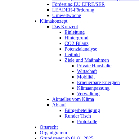
Förderung EU EFRE/SER
LEADER-Förderung
Umweltwoche
Klimakonzept
Das Konzept
Einleitung
Hintergrund
CO2-Bilanz
Potenzialanalyse
Leitbild
Ziele und Maßnahmen
Private Haushalte
Wirtschaft
Mobilität
Erneuerbare Energien
Klimaanpassung
Verwaltung
Aktuelles vom Klima
Ablauf
Bürgerbeteiligung
Runder Tisch
Protokolle
Ortsrecht
Organigramm
Grundsteuer ab 01.01.2025