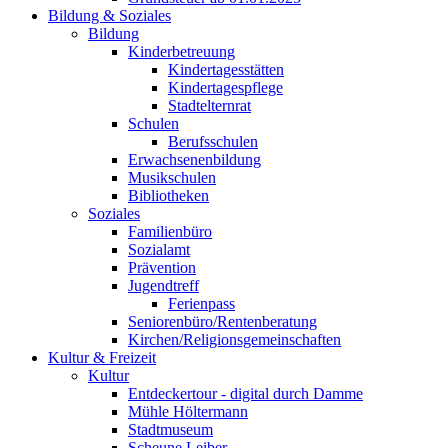
Bildung & Soziales
Bildung
Kinderbetreuung
Kindertagesstätten
Kindertagespflege
Stadtelternrat
Schulen
Berufsschulen
Erwachsenenbildung
Musikschulen
Bibliotheken
Soziales
Familienbüro
Sozialamt
Prävention
Jugendtreff
Ferienpass
Seniorenbüro/Rentenberatung
Kirchen/Religionsgemeinschaften
Kultur & Freizeit
Kultur
Entdeckertour - digital durch Damme
Mühle Höltermann
Stadtmuseum
Scheune Leiber