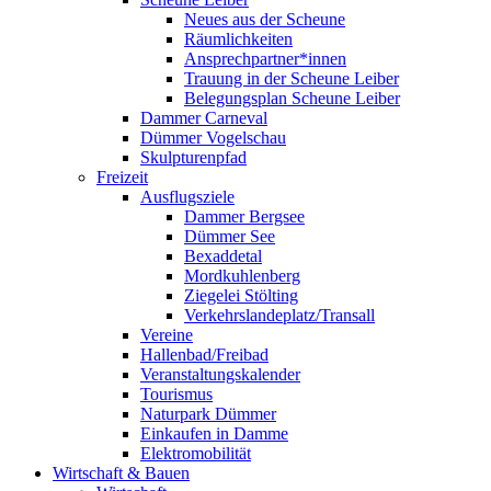
Neues aus der Scheune
Räumlichkeiten
Ansprechpartner*innen
Trauung in der Scheune Leiber
Belegungsplan Scheune Leiber
Dammer Carneval
Dümmer Vogelschau
Skulpturenpfad
Freizeit
Ausflugsziele
Dammer Bergsee
Dümmer See
Bexaddetal
Mordkuhlenberg
Ziegelei Stölting
Verkehrslandeplatz/Transall
Vereine
Hallenbad/Freibad
Veranstaltungskalender
Tourismus
Naturpark Dümmer
Einkaufen in Damme
Elektromobilität
Wirtschaft & Bauen