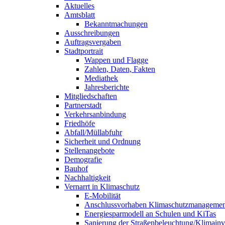
Aktuelles
Amtsblatt
Bekanntmachungen
Ausschreibungen
Auftragsvergaben
Stadtportrait
Wappen und Flagge
Zahlen, Daten, Fakten
Mediathek
Jahresberichte
Mitgliedschaften
Partnerstadt
Verkehrsanbindung
Friedhöfe
Abfall/Müllabfuhr
Sicherheit und Ordnung
Stellenangebote
Demografie
Bauhof
Nachhaltigkeit
Vernarrt in Klimaschutz
E-Mobilität
Anschlussvorhaben Klimaschutzmanagemen
Energiesparmodell an Schulen und KiTas
Sanierung der Straßenbeleuchtung/Klimainve