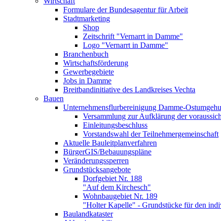
Wirtschaft
Formulare der Bundesagentur für Arbeit
Stadtmarketing
Shop
Zeitschrift "Vernarrt in Damme"
Logo "Vernarrt in Damme"
Branchenbuch
Wirtschaftsförderung
Gewerbegebiete
Jobs in Damme
Breitbandinitiative des Landkreises Vechta
Bauen
Unternehmensflurbereinigung Damme-Ostumgeh
Versammlung zur Aufklärung der voraussicht
Einleitungsbeschluss
Vorstandswahl der Teilnehmergemeinschaft
Aktuelle Bauleitplanverfahren
BürgerGIS/Bebauungspläne
Veränderungssperren
Grundstücksangebote
Dorfgebiet Nr. 188
"Auf dem Kirchesch"
Wohnbaugebiet Nr. 189
"Holter Kapelle" - Grundstücke für den in
Baulandkataster